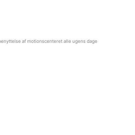
Arrangementer
Sponsorer
Om os
enyttelse af motionscenteret alle ugens dage