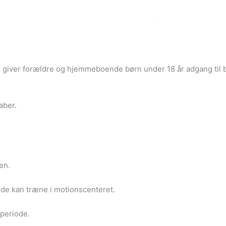
Der sker
Udlejning
Motionscenter
 giver forældre og hjemmeboende børn under 18 år adgang til b
kaber.
en.
 de kan træne i motionscenteret.
 periode.